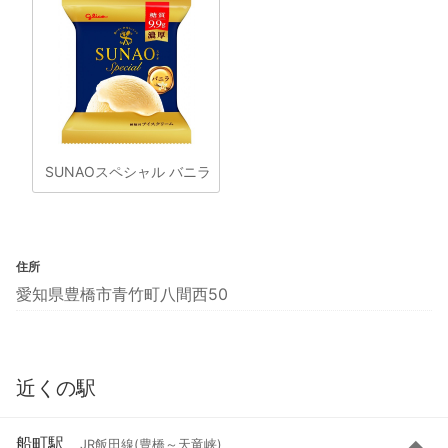
SUNAOスペシャル バニラ
住所
愛知県豊橋市青竹町八間西50
近くの駅
船町駅
JR飯田線(豊橋～天竜峡)