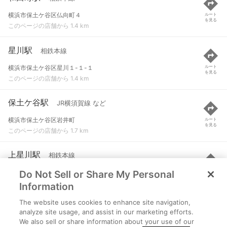
横浜市保土ケ谷区仏向町４
ルート
を見る
このページの店舗から 1.4 km
星川駅
相鉄本線
横浜市保土ケ谷区星川１-１-１
ルート
を見る
このページの店舗から 1.4 km
保土ケ谷駅
JR横須賀線 など
横浜市保土ケ谷区岩井町
ルート
を見る
このページの店舗から 1.7 km
上星川駅
相鉄本線
Do Not Sell or Share My Personal
横浜市保土ケ谷区上星川町２２
ルート
を見る
このページの店舗から 1.8 km
Information
The website uses cookies to enhance site navigation,
天王町駅
相鉄本線
analyze site usage, and assist in our marketing efforts.
We also sell or share information about your use of our
横浜市保土ケ谷区天王町２-４５-５
ルート