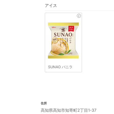
アイス
SUNAO バニラ
住所
高知県高知市知寄町2丁目1-37