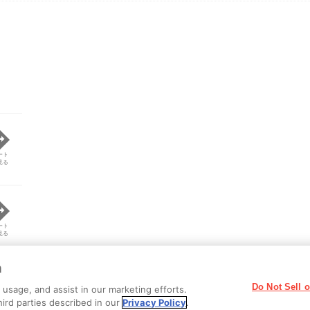
ート
見る
ート
見る
n
Do Not Sell 
usage, and assist in our marketing efforts.
hird parties described in our
Privacy Policy
.