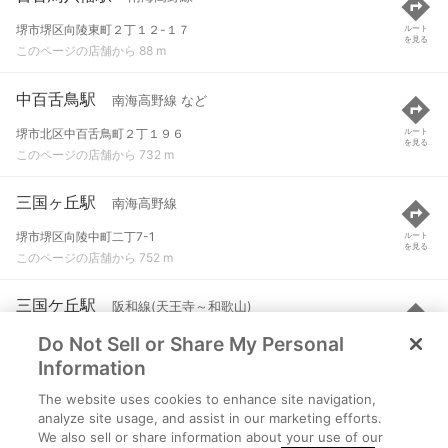
堺市堺区向陵東町２丁１２-１７
ルート
を見る
このページの店舗から 88 m
中百舌鳥駅
南海高野線 など
堺市北区中百舌鳥町２丁１９６
ルート
を見る
このページの店舗から 732 m
三国ヶ丘駅
南海高野線
堺市堺区向陵中町二丁7-1
ルート
を見る
このページの店舗から 752 m
三国ケ丘駅
阪和線(天王寺～和歌山)
Do Not Sell or Share My Personal
堺市堺区向陵中町二丁7-1
ルート
を見る
このページの店舗から 822 m
Information
The website uses cookies to enhance site navigation,
なかもず駅
大阪メトロ御堂筋線
analyze site usage, and assist in our marketing efforts.
We also sell or share information about your use of our
堺市北区中百舌鳥町２丁２４０-１
ルート