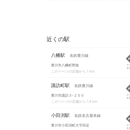
近くの駅
八幡駅
名鉄豊川線
豊川市八幡町野路
ル
を
このページの店舗から 1 km
諏訪町駅
名鉄豊川線
豊川市諏訪３-２５０
ル
を
このページの店舗から 1.4 km
小田渕駅
名鉄名古屋本線
豊川市小田渕町大字卯足
ル
を