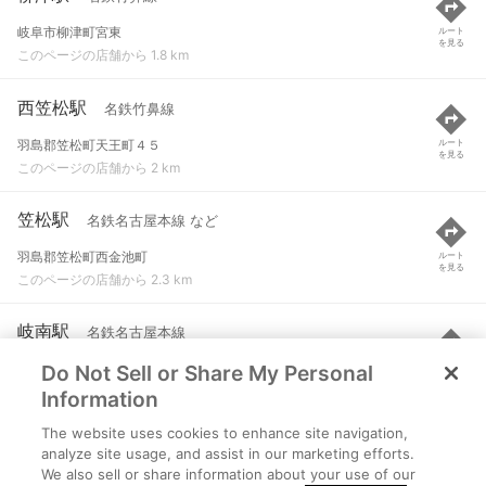
岐阜市柳津町宮東
ルート
を見る
このページの店舗から 1.8 km
西笠松駅
名鉄竹鼻線
羽島郡笠松町天王町４５
ルート
を見る
このページの店舗から 2 km
笠松駅
名鉄名古屋本線 など
羽島郡笠松町西金池町
ルート
を見る
このページの店舗から 2.3 km
岐南駅
名鉄名古屋本線
Do Not Sell or Share My Personal
羽島郡岐南町下印食
ルート
を見る
このページの店舗から 2.8 km
Information
The website uses cookies to enhance site navigation,
西岐阜駅
JR東海道本線(岐阜～美濃赤坂・米原)
analyze site usage, and assist in our marketing efforts.
We also sell or share information about your use of our
岐阜市市橋３丁目
ルート