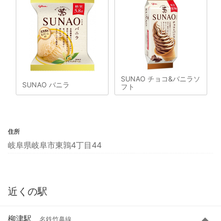
SUNAO チョコ&バニラソ
SUNAO バニラ
フト
住所
岐阜県岐阜市東鶉4丁目44
近くの駅
柳津駅
名鉄竹鼻線