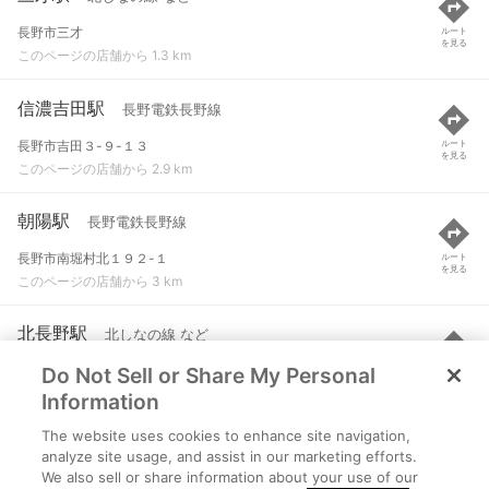
長野市三才
ルート
を見る
このページの店舗から 1.3 km
信濃吉田駅
長野電鉄長野線
長野市吉田３-９-１３
ルート
を見る
このページの店舗から 2.9 km
朝陽駅
長野電鉄長野線
長野市南堀村北１９２-１
ルート
を見る
このページの店舗から 3 km
北長野駅
北しなの線 など
Do Not Sell or Share My Personal
長野市中越
ルート
を見る
このページの店舗から 3.1 km
Information
The website uses cookies to enhance site navigation,
桐原駅
長野電鉄長野線
analyze site usage, and assist in our marketing efforts.
We also sell or share information about your use of our
長野市古野宮西８２８-２
ルート