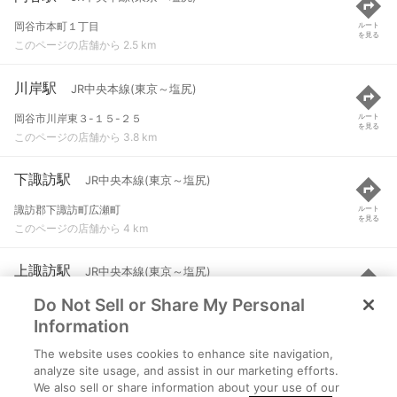
岡谷市本町１丁目
ルート
を見る
このページの店舗から 2.5 km
川岸駅
JR中央本線(東京～塩尻)
岡谷市川岸東３-１５-２５
ルート
を見る
このページの店舗から 3.8 km
下諏訪駅
JR中央本線(東京～塩尻)
諏訪郡下諏訪町広瀬町
ルート
を見る
このページの店舗から 4 km
上諏訪駅
JR中央本線(東京～塩尻)
Do Not Sell or Share My Personal
諏訪市諏訪１丁目
ルート
を見る
このページの店舗から 4.8 km
Information
The website uses cookies to enhance site navigation,
小野駅
JR中央本線(東京～塩尻)
analyze site usage, and assist in our marketing efforts.
We also sell or share information about your use of our
上伊那郡辰野町小野
ルート