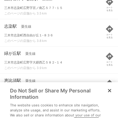
三木市志染町広野字宮ノ南乙５７７-１５
ルート
を見る
このページの店舗から 3.5 km
志染駅
粟生線
三木市志染町西自由が丘１-８３６
ルート
を見る
このページの店舗から 3.8 km
緑が丘駅
粟生線
三木市志染町広野字大廻西乙５８２-１４
ルート
を見る
このページの店舗から 3.9 km
恵比須駅
粟生線
Do Not Sell or Share My Personal
三木市大塚２-１-５６
ルート
を見る
このページの店舗から 4.3 km
Information
The website uses cookies to enhance site navigation,
押部谷駅
粟生線
analyze site usage, and assist in our marketing efforts.
We also sell or share information about your use of our
神戸市西区押部谷町福住字岡本５０１-３
ルート