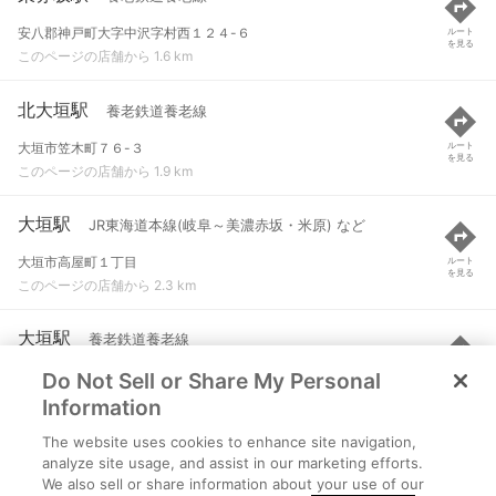
安八郡神戸町大字中沢字村西１２４-６
ルート
を見る
このページの店舗から 1.6 km
北大垣駅
養老鉄道養老線
大垣市笠木町７６-３
ルート
を見る
このページの店舗から 1.9 km
大垣駅
JR東海道本線(岐阜～美濃赤坂・米原) など
大垣市高屋町１丁目
ルート
を見る
このページの店舗から 2.3 km
大垣駅
養老鉄道養老線
Do Not Sell or Share My Personal
大垣市高屋町１丁目
ルート
を見る
このページの店舗から 2.4 km
Information
The website uses cookies to enhance site navigation,
室駅
養老鉄道養老線
analyze site usage, and assist in our marketing efforts.
We also sell or share information about your use of our
大垣市木戸町１３４-３
ルート