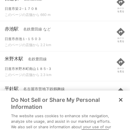
日進市栄２-１７０８
ルート
を見る
このページの店舗から 660 m
赤池駅
名鉄豊田線 など
日進市赤池１-１５０３
ルート
を見る
このページの店舗から 2.2 km
米野木駅
名鉄豊田線
日進市米野木町南山１８５-３
ルート
を見る
このページの店舗から 2.3 km
平針駅
名古屋市営地下鉄鶴舞線
Do Not Sell or Share My Personal
名古屋市天白区平針２-１３０１
ルート
を見る
このページの店舗から 3.2 km
Information
The website uses cookies to enhance site navigation,
原駅
名古屋市営地下鉄鶴舞線
analyze site usage, and assist in our marketing efforts.
We also sell or share information about your use of our
名古屋市天白区原１-５１３
ルート