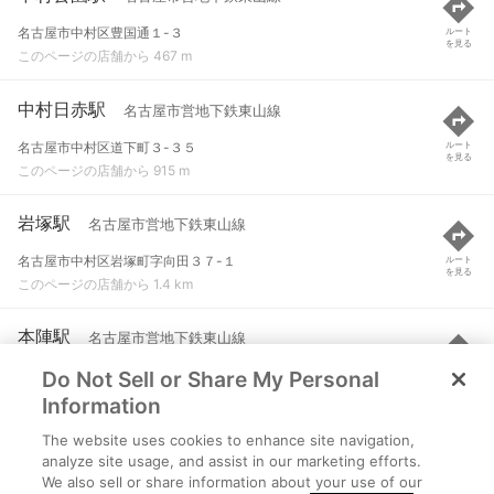
名古屋市中村区豊国通１-３
ルート
を見る
このページの店舗から 467 m
中村日赤駅
名古屋市営地下鉄東山線
名古屋市中村区道下町３-３５
ルート
を見る
このページの店舗から 915 m
岩塚駅
名古屋市営地下鉄東山線
名古屋市中村区岩塚町字向田３７-１
ルート
を見る
このページの店舗から 1.4 km
本陣駅
名古屋市営地下鉄東山線
Do Not Sell or Share My Personal
名古屋市中村区鳥居通２-３６
ルート
を見る
このページの店舗から 1.5 km
Information
The website uses cookies to enhance site navigation,
太閤通駅
名古屋市営地下鉄桜通線
analyze site usage, and assist in our marketing efforts.
We also sell or share information about your use of our
名古屋市中村区太閤通３-２７-３
ルート