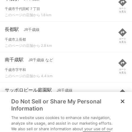
千歳市千代田町７丁目
ルート
を見る
このページの店舗から 1.8 km
長都駅
JR千歳線
千歳市上長都
ルート
を見る
このページの店舗から 2.8 km
南千歳駅
JR千歳線 など
千歳市字平和
ルート
を見る
このページの店舗から 4.4 km
サッポロビール庭園駅
JR千歳線
Do Not Sell or Share My Personal
恵庭市戸磯
ルート
を見る
このページの店舗から 4.7 km
Information
The website uses cookies to enhance site navigation,
新千歳空港駅
JR千歳線
analyze site usage, and assist in our marketing efforts.
We also sell or share information about your use of our
千歳市美々
ルート