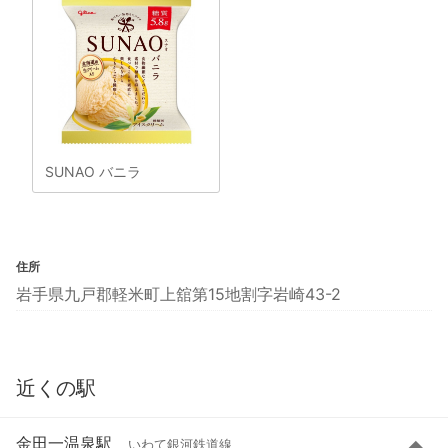
SUNAO バニラ
住所
岩手県九戸郡軽米町上舘第15地割字岩崎43-2
近くの駅
金田一温泉駅
いわて銀河鉄道線