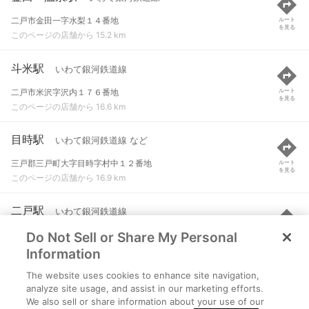
二戸市金田一字水梨１４番地
ルート
を見る
このページの店舗から 15.2 km
斗米駅
いわて銀河鉄道線
二戸市米沢字沢内１７６番地
ルート
を見る
このページの店舗から 16.6 km
目時駅
いわて銀河鉄道線 など
三戸郡三戸町大字目時字村中１２番地
ルート
を見る
このページの店舗から 16.9 km
二戸駅
いわて銀河鉄道線
Do Not Sell or Share My Personal
二戸市石切所
ルート
を見る
このページの店舗から 17.8 km
Information
The website uses cookies to enhance site navigation,
諏訪ノ平駅
青い森鉄道線
analyze site usage, and assist in our marketing efforts.
We also sell or share information about your use of our
三戸郡南部町大字玉掛
ルート