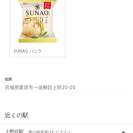
SUNAO バニラ
住所
宮城県栗原市一迫柳目上田20-20
近くの駅
上野目駅
奥の細道湯けむりライン