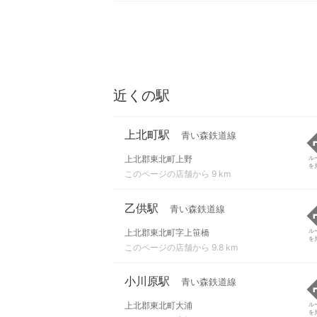
近くの駅
上北町駅
青い森鉄道線
上北郡東北町上野
ル
を
このページの店舗から 9 km
乙供駅
青い森鉄道線
上北郡東北町字上笹橋
ル
を
このページの店舗から 9.8 km
小川原駅
青い森鉄道線
上北郡東北町大浦
ル
を