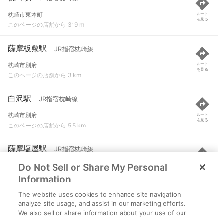
枕崎市東本町
ルート
を見る
このページの店舗から 319 m
薩摩板敷駅
JR指宿枕崎線
枕崎市別府
ルート
を見る
このページの店舗から 3 km
白沢駅
JR指宿枕崎線
枕崎市別府
ルート
を見る
このページの店舗から 5.5 km
薩摩塩屋駅
JR指宿枕崎線
Do Not Sell or Share My Personal
南九州市知覧町塩屋
ルート
を見る
このページの店舗から 7.3 km
Information
The website uses cookies to enhance site navigation,
松ケ浦駅
JR指宿枕崎線
analyze site usage, and assist in our marketing efforts.
We also sell or share information about your use of our
鹿児島県南九州市知覧町南別府小山25067
ルート