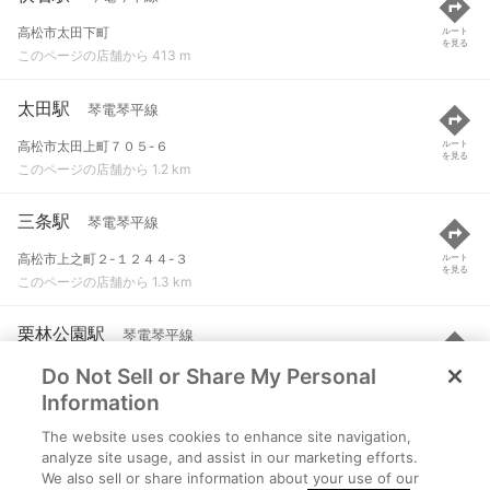
高松市太田下町
ルート
を見る
このページの店舗から 413 m
太田駅
琴電琴平線
高松市太田上町７０５-６
ルート
を見る
このページの店舗から 1.2 km
三条駅
琴電琴平線
高松市上之町２-１２４４-３
ルート
を見る
このページの店舗から 1.3 km
栗林公園駅
琴電琴平線
Do Not Sell or Share My Personal
高松市栗林町３-８３０
ルート
を見る
このページの店舗から 2.2 km
Information
The website uses cookies to enhance site navigation,
林道駅
琴電長尾線
analyze site usage, and assist in our marketing efforts.
We also sell or share information about your use of our
高松市木太町１６０９-２
ルート