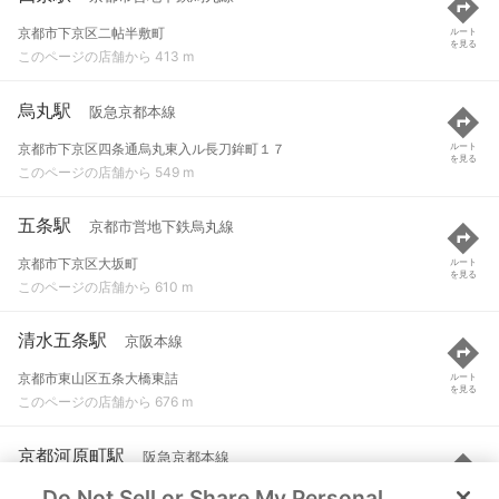
京都市下京区二帖半敷町
ルート
を見る
このページの店舗から 413 m
烏丸駅
阪急京都本線
京都市下京区四条通烏丸東入ル長刀鉾町１７
ルート
を見る
このページの店舗から 549 m
五条駅
京都市営地下鉄烏丸線
京都市下京区大坂町
ルート
を見る
このページの店舗から 610 m
清水五条駅
京阪本線
京都市東山区五条大橋東詰
ルート
を見る
このページの店舗から 676 m
京都河原町駅
阪急京都本線
Do Not Sell or Share My Personal
京都市下京区四条通河原町西入ル真町５２
ルート