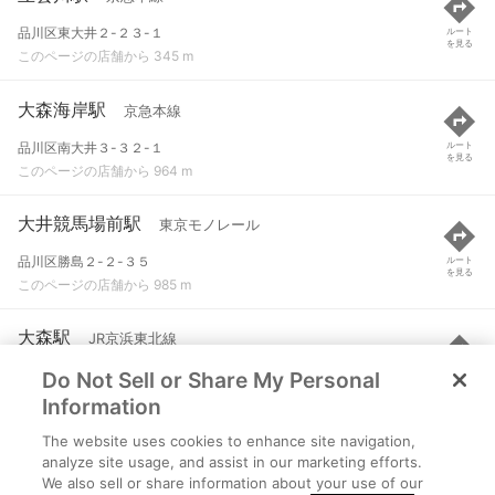
品川区東大井２-２３-１
ルート
を見る
このページの店舗から 345 m
大森海岸駅
京急本線
品川区南大井３-３２-１
ルート
を見る
このページの店舗から 964 m
大井競馬場前駅
東京モノレール
品川区勝島２-２-３５
ルート
を見る
このページの店舗から 985 m
大森駅
JR京浜東北線
Do Not Sell or Share My Personal
大田区大森北１丁目
ルート
を見る
このページの店舗から 1.1 km
Information
The website uses cookies to enhance site navigation,
鮫洲駅
京急本線
analyze site usage, and assist in our marketing efforts.
We also sell or share information about your use of our
品川区東大井１-２-２０
ルート