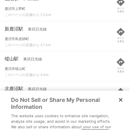
鹿沼市上野町
ルート
を見る
このページの店舗から 2.5 km
新鹿沼駅
東武日光線
鹿沼市鳥居跡町
ルート
を見る
このページの店舗から 3.1 km
樅山駅
東武日光線
鹿沼市樅山町
ルート
を見る
このページの店舗から 4 km
北鹿沼駅
東武日光線
Do Not Sell or Share My Personal
鹿沼市玉田町
ルート
を見る
このページの店舗から 4.9 km
Information
The website uses cookies to enhance site navigation,
楡木駅
東武日光線
analyze site usage, and assist in our marketing efforts.
We also sell or share information about your use of our
鹿沼市楡木町
ルート