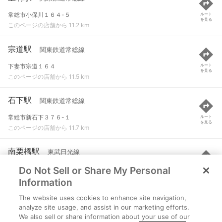
常総市小保川１６４-５
ルート
を見る
このページの店舗から 11.2 km
宗道駅
関東鉄道常総線
下妻市宗道１６４
ルート
を見る
このページの店舗から 11.5 km
石下駅
関東鉄道常総線
常総市新石下３７６-１
ルート
を見る
このページの店舗から 11.7 km
南栗橋駅
東武日光線
Do Not Sell or Share My Personal
埼玉県久喜市南栗橋一丁目20
ルート
を見る
このページの店舗から 12 km
Information
The website uses cookies to enhance site navigation,
南石下駅
関東鉄道常総線
analyze site usage, and assist in our marketing efforts.
We also sell or share information about your use of our
常総市大房７４２-４
ルート