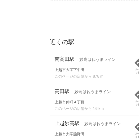
近くの駅
南高田駅
妙高はねうまライン
上越市大字下中田
ル
を
このページの店舗から 878 m
高田駅
妙高はねうまライン
上越市仲町４丁目
ル
を
このページの店舗から 1.6 km
上越妙高駅
妙高はねうまライン
上越市大字脇野田
ル
を