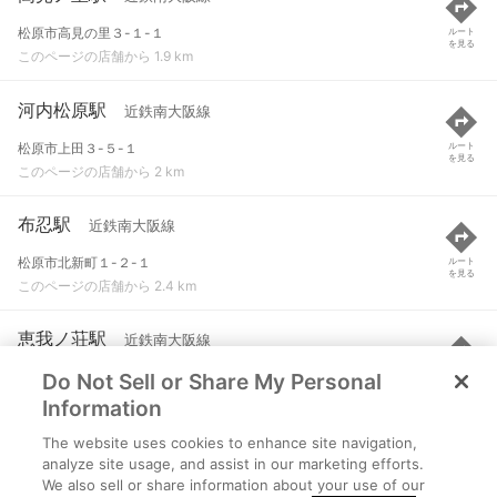
松原市高見の里３-１-１
ルート
を見る
このページの店舗から 1.9 km
河内松原駅
近鉄南大阪線
松原市上田３-５-１
ルート
を見る
このページの店舗から 2 km
布忍駅
近鉄南大阪線
松原市北新町１-２-１
ルート
を見る
このページの店舗から 2.4 km
恵我ノ荘駅
近鉄南大阪線
Do Not Sell or Share My Personal
羽曳野市南恵我之荘８-１-２３
ルート
を見る
このページの店舗から 2.6 km
Information
The website uses cookies to enhance site navigation,
萩原天神駅
南海高野線
analyze site usage, and assist in our marketing efforts.
We also sell or share information about your use of our
堺市東区日置荘原寺町９４-３
ルート