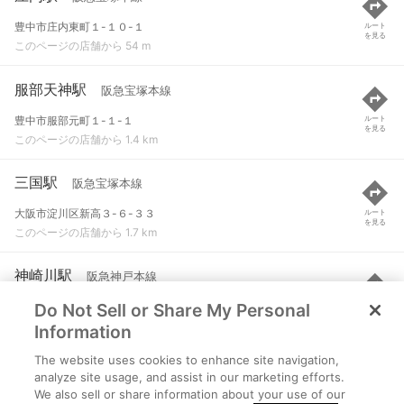
豊中市庄内東町１-１０-１
ルート
を見る
このページの店舗から 54 m
服部天神駅
阪急宝塚本線
豊中市服部元町１-１-１
ルート
を見る
このページの店舗から 1.4 km
三国駅
阪急宝塚本線
大阪市淀川区新高３-６-３３
ルート
を見る
このページの店舗から 1.7 km
神崎川駅
阪急神戸本線
Do Not Sell or Share My Personal
大阪市淀川区新高６-１４-１６
ルート
を見る
このページの店舗から 2.1 km
Information
The website uses cookies to enhance site navigation,
江坂駅
北大阪急行電鉄 など
analyze site usage, and assist in our marketing efforts.
We also sell or share information about your use of our
吹田市豊津町９
ルート