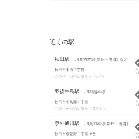
近くの駅
秋田駅
JR奥羽本線(新庄～青森) など
秋田市中通７丁目
ル
を
このページの店舗から 1.8 km
羽後牛島駅
JR羽越本線
秋田市牛島西１丁目
ル
を
このページの店舗から 3.2 km
泉外旭川駅
JR奥羽本線(新庄～青森)
秋田市泉菅野二丁目18番
ル
を