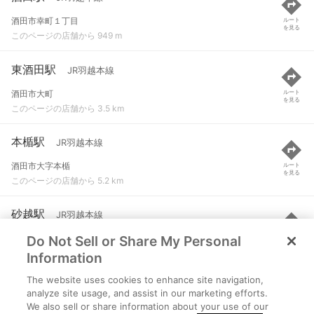
酒田市幸町１丁目
ルート
を見る
このページの店舗から 949 m
東酒田駅
JR羽越本線
酒田市大町
ルート
を見る
このページの店舗から 3.5 km
本楯駅
JR羽越本線
酒田市大字本楯
ルート
を見る
このページの店舗から 5.2 km
砂越駅
JR羽越本線
Do Not Sell or Share My Personal
酒田市砂越
ルート
を見る
このページの店舗から 6.5 km
Information
The website uses cookies to enhance site navigation,
南鳥海駅
JR羽越本線
analyze site usage, and assist in our marketing efforts.
We also sell or share information about your use of our
酒田市大字米島
ルート