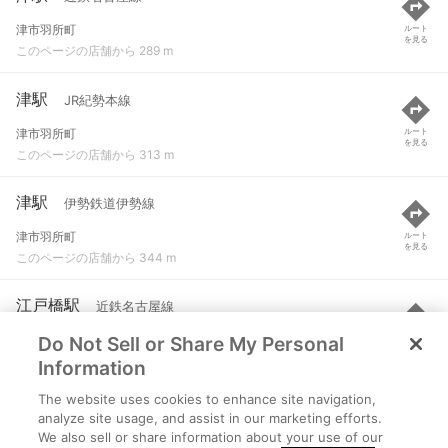
津市羽所町
ルート
を見る
このページの店舗から 289 m
津駅
JR紀勢本線
津市羽所町
ルート
を見る
このページの店舗から 313 m
津駅
伊勢鉄道伊勢線
津市羽所町
ルート
を見る
このページの店舗から 344 m
江戸橋駅
近鉄名古屋線
Do Not Sell or Share My Personal
津市上浜町３-１３７-１
ルート
を見る
このページの店舗から 869 m
Information
The website uses cookies to enhance site navigation,
高田本山駅
近鉄名古屋線
analyze site usage, and assist in our marketing efforts.
We also sell or share information about your use of our
津市一身田平野３６９-２
ルート