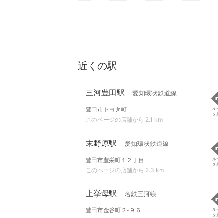
近くの駅
三河豊田駅
愛知環状鉄道線
豊田市トヨタ町
ル
を
このページの店舗から 2.1 km
末野原駅
愛知環状鉄道線
豊田市豊栄町１２丁目
ル
を
このページの店舗から 2.3 km
上挙母駅
名鉄三河線
豊田市金谷町２-９６
ル
を