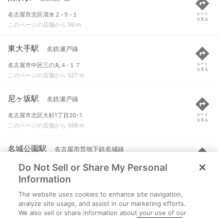
名古屋市北区清水２-５-１
ルート
を見る
このページの店舗から 99 m
東大手駅
名鉄瀬戸線
名古屋市中区三の丸４-１７
ルート
を見る
このページの店舗から 527 m
尼ヶ坂駅
名鉄瀬戸線
名古屋市北区大杉1丁目20-1
ルート
を見る
このページの店舗から 599 m
名城公園駅
名古屋市営地下鉄名城線
Do Not Sell or Share My Personal
名古屋市北区名城２-１-２６
ルート
を見る
このページの店舗から 851 m
Information
The website uses cookies to enhance site navigation,
名古屋城駅
名古屋市営地下鉄名城線
analyze site usage, and assist in our marketing efforts.
We also sell or share information about your use of our
名古屋市中区三の丸３-１-１
ルート