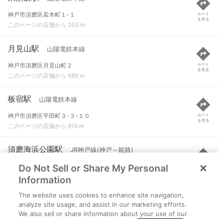
神戸市須磨区若木町１-１
ルート
を見る
このページの店舗から 253 m
月見山駅
山陽電鉄本線
神戸市須磨区月見山町２
ルート
を見る
このページの店舗から 689 m
板宿駅
山陽電鉄本線
神戸市須磨区平田町３-３-１０
ルート
を見る
このページの店舗から 915 m
須磨海浜公園駅
JR神戸線(神戸～姫路)
Do Not Sell or Share My Personal
神戸市須磨区松風町５丁目
ルート
を見る
このページの店舗から 958 m
Information
The website uses cookies to enhance site navigation,
板宿駅
神戸市営地下鉄西神線
analyze site usage, and assist in our marketing efforts.
We also sell or share information about your use of our
神戸市須磨区平田町３-３-１０
ルート