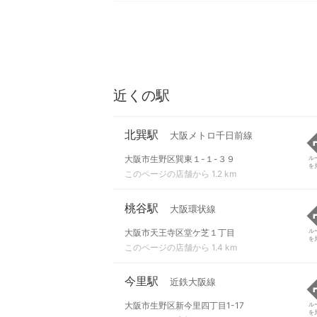
近くの駅
北巽駅
大阪メトロ千日前線
大阪市生野区巽東１-１-３９
ル
を
このページの店舗から 1.2 km
桃谷駅
大阪環状線
大阪市天王寺区堂ケ芝１丁目
ル
を
このページの店舗から 1.4 km
今里駅
近鉄大阪線
大阪市生野区新今里四丁目1-17
ル
を