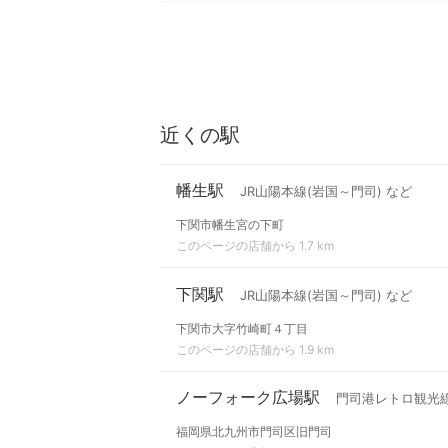
近くの駅
幡生駅
JR山陽本線(岩国～門司) など
下関市幡生宮の下町
このページの店舗から 1.7 km
下関駅
JR山陽本線(岩国～門司) など
下関市大字竹崎町４丁目
このページの店舗から 1.9 km
ノーフォーク広場駅
門司港レトロ観光
福岡県北九州市門司区旧門司