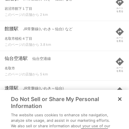
岩沼市館下１丁目
ルート
を見る
このページの店舗から 2 km
館腰駅
JR常磐線(いわき～仙台) など
名取市植松４丁目
ルート
を見る
このページの店舗から 3.8 km
仙台空港駅
仙台空港線
名取市
ルート
を見る
このページの店舗から 5 km
逢隈駅
JR常磐線(いわき～仙台)
Do Not Sell or Share My Personal
亘理郡亘理町逢隈下郡字椿山
ルート
を見る
このページの店舗から 5.4 km
Information
The website uses cookies to enhance site navigation,
美田園駅
仙台空港線
analyze site usage, and assist in our marketing efforts.
We also sell or share information about your use of our
名取市下増田字大橋本５４番地
ルート