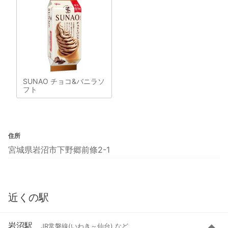
SUNAO チョコ&バニラソ
フト
住所
宮城県岩沼市下野郷前條2-1
近くの駅
岩沼駅
JR常磐線(いわき～仙台) など