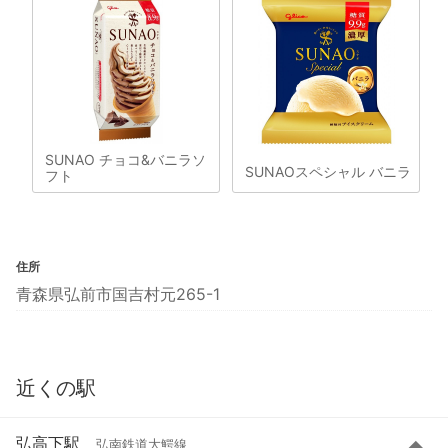
SUNAO チョコ&バニラソ
SUNAOスペシャル バニラ
フト
住所
青森県弘前市国吉村元265-1
近くの駅
弘高下駅
弘南鉄道大鰐線