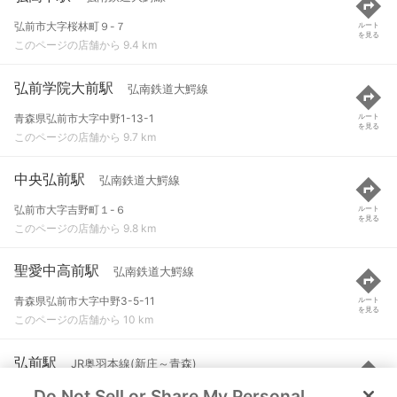
弘前市大字桜林町９-７
ルート
を見る
このページの店舗から 9.4 km
弘前学院大前駅
弘南鉄道大鰐線
青森県弘前市大字中野1-13-1
ルート
を見る
このページの店舗から 9.7 km
中央弘前駅
弘南鉄道大鰐線
弘前市大字吉野町１-６
ルート
を見る
このページの店舗から 9.8 km
聖愛中高前駅
弘南鉄道大鰐線
青森県弘前市大字中野3-5-11
ルート
を見る
このページの店舗から 10 km
弘前駅
JR奥羽本線(新庄～青森)
Do Not Sell or Share My Personal
弘前市表町
ルート