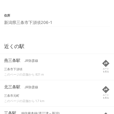
住所
新潟県三条市下須頃206-1
近くの駅
燕三条駅
JR弥彦線
三条市下須頃
ルート
を見る
このページの店舗から 821 m
北三条駅
JR弥彦線
三条市元町
ルート
を見る
このページの店舗から 1.7 km
三条駅
JR信越本線(直江津～新潟)