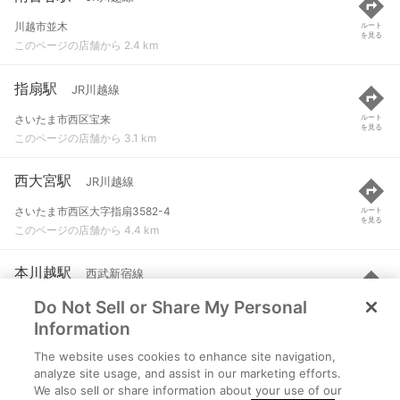
川越市並木
ルート
を見る
このページの店舗から 2.4 km
指扇駅
JR川越線
さいたま市西区宝来
ルート
を見る
このページの店舗から 3.1 km
西大宮駅
JR川越線
さいたま市西区大字指扇3582-4
ルート
を見る
このページの店舗から 4.4 km
本川越駅
西武新宿線
Do Not Sell or Share My Personal
川越市新富町１-２２
ルート
を見る
このページの店舗から 4.6 km
Information
The website uses cookies to enhance site navigation,
新河岸駅
東武東上線
analyze site usage, and assist in our marketing efforts.
We also sell or share information about your use of our
川越市大字砂９１４-５
ルート