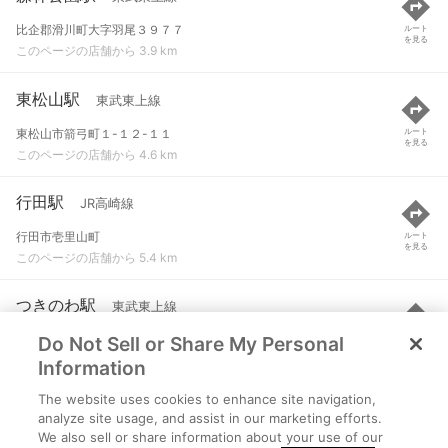
比企郡滑川町大字羽尾３９７７
ルート
を見る
このページの店舗から 3.9 km
東松山駅
東武東上線
東松山市箭弓町１-１２-１１
ルート
を見る
このページの店舗から 4.6 km
行田駅
JR高崎線
行田市壱里山町
ルート
を見る
このページの店舗から 5.4 km
つきのわ駅
東武東上線
Do Not Sell or Share My Personal
比企郡滑川町月輪字中丸１２４７-２
ルート
を見る
このページの店舗から 5.7 km
Information
The website uses cookies to enhance site navigation,
吹上駅
JR高崎線
analyze site usage, and assist in our marketing efforts.
We also sell or share information about your use of our
鴻巣市吹上本町１丁目
ルート