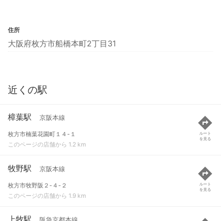
住所
大阪府枚方市船橋本町2丁目31
近くの駅
樟葉駅
京阪本線
枚方市楠葉花園町１４-１
ルート
を見る
このページの店舗から 1.2 km
牧野駅
京阪本線
枚方市牧野阪２-４-２
ルート
を見る
このページの店舗から 1.9 km
上牧駅
阪急京都本線