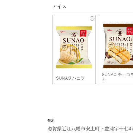
アイス
SUNAO チョコ
SUNAO バニラ
カ
住所
滋賀県近江八幡市安土町下豊浦字十七474