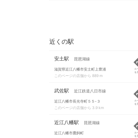
近くの駅
安土駅
琵琶湖線
滋賀県近江八幡市安土町上豊浦
ル
を
このページの店舗から 889 m
武佐駅
近江鉄道八日市線
近江八幡市長光寺町５５-３
ル
を
このページの店舗から 3.9 km
近江八幡駅
琵琶湖線
近江八幡市鷹飼町
ル
を