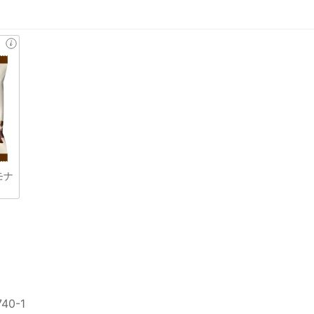
モナ
0-1