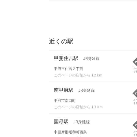
近くの駅
甲斐住吉駅
JR身延線
甲府市住吉２丁目
ル
を
このページの店舗から 1.2 km
南甲府駅
JR身延線
甲府市南口町
ル
を
このページの店舗から 1.3 km
国母駅
JR身延線
中巨摩郡昭和町西条
ル
を