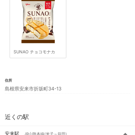
SUNAO チョコモナカ
住所
島根県安来市折坂町34-13
近くの駅
安来駅
JR山陰本線(米子～益田)