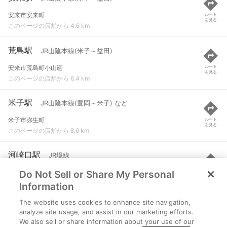
安来市安来町
ルート
を見る
このページの店舗から 4.6 km
荒島駅
JR山陰本線(米子～益田)
安来市荒島町小山廻
ルート
を見る
このページの店舗から 6.4 km
米子駅
JR山陰本線(豊岡～米子) など
米子市弥生町
ルート
を見る
このページの店舗から 8.6 km
河崎口駅
JR境線
Do Not Sell or Share My Personal
米子市河崎
ルート
を見る
このページの店舗から 9.1 km
Information
The website uses cookies to enhance site navigation,
三本松口駅
JR境線
analyze site usage, and assist in our marketing efforts.
We also sell or share information about your use of our
米子市両三柳
ルート