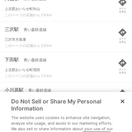
上北郡おいらせ町向山
ルート
を見る
このページの店舗から 2.6 km
三沢駅
青い森鉄道線
三沢市犬落瀬
ルート
を見る
このページの店舗から 2.8 km
下田駅
青い森鉄道線
上北郡おいらせ町境田
ルート
を見る
このページの店舗から 7.2 km
小川原駅
青い森鉄道線
Do Not Sell or Share My Personal
上北郡東北町大浦
ルート
を見る
このページの店舗から 9.2 km
Information
The website uses cookies to enhance site navigation,
陸奥市川駅
青い森鉄道線
analyze site usage, and assist in our marketing efforts.
We also sell or share information about your use of our
八戸市市川町
ルート