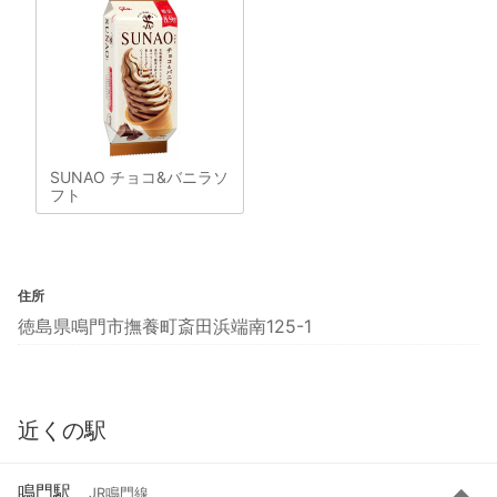
SUNAO チョコ&バニラソ
フト
住所
徳島県鳴門市撫養町斎田浜端南125-1
近くの駅
鳴門駅
JR鳴門線