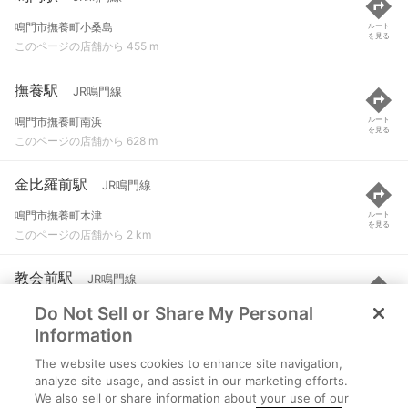
鳴門市撫養町小桑島
ルート
を見る
このページの店舗から 455 m
撫養駅
JR鳴門線
鳴門市撫養町南浜
ルート
を見る
このページの店舗から 628 m
金比羅前駅
JR鳴門線
鳴門市撫養町木津
ルート
を見る
このページの店舗から 2 km
教会前駅
JR鳴門線
Do Not Sell or Share My Personal
鳴門市撫養町木津
ルート
を見る
このページの店舗から 2.7 km
Information
The website uses cookies to enhance site navigation,
立道駅
JR鳴門線
analyze site usage, and assist in our marketing efforts.
We also sell or share information about your use of our
鳴門市大麻町姫田
ルート