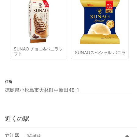
SUNAO チョコ&バニラソ
SUNAOスペシャル バニラ
フト
住所
徳島県小松島市大林町中新田48-1
近くの駅
立江駅
JR牟岐線