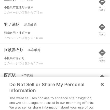
小松島市立江町字株木
ルート
を見る
このページの店舗から 742 m
羽ノ浦駅
JR牟岐線
阿南市羽ノ浦町宮倉
ルート
を見る
このページの店舗から 1.6 km
阿波赤石駅
JR牟岐線
小松島市赤石町
ルート
を見る
このページの店舗から 1.7 km
西原駅
JR牟岐線
Do Not Sell or Share My Personal
阿南市那賀川町大京原
ルート
を見る
このページの店舗から 3.5 km
Information
The website uses cookies to enhance site navigation,
南小松島駅
JR牟岐線
analyze site usage, and assist in our marketing efforts.
We also sell or share information about your use of our
小松島市南小松島町
ルート