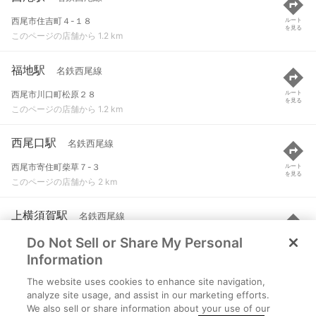
西尾市住吉町４-１８
ルート
を見る
このページの店舗から 1.2 km
福地駅
名鉄西尾線
西尾市川口町松原２８
ルート
を見る
このページの店舗から 1.2 km
西尾口駅
名鉄西尾線
西尾市寄住町柴草７-３
ルート
を見る
このページの店舗から 2 km
上横須賀駅
名鉄西尾線
Do Not Sell or Share My Personal
愛知県西尾市吉良町上横須賀宮前60-2
ルート
を見る
このページの店舗から 3 km
Information
The website uses cookies to enhance site navigation,
桜町前駅
名鉄西尾線
analyze site usage, and assist in our marketing efforts.
We also sell or share information about your use of our
西尾市緑町４-２８
ルート