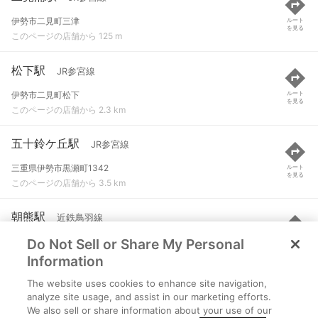
伊勢市二見町三津
ルート
を見る
このページの店舗から 125 m
松下駅
JR参宮線
伊勢市二見町松下
ルート
を見る
このページの店舗から 2.3 km
五十鈴ケ丘駅
JR参宮線
三重県伊勢市黒瀬町1342
ルート
を見る
このページの店舗から 3.5 km
朝熊駅
近鉄鳥羽線
Do Not Sell or Share My Personal
伊勢市朝熊町小坊山１４８６
ルート
を見る
このページの店舗から 3.5 km
Information
The website uses cookies to enhance site navigation,
池の浦駅
近鉄鳥羽線
analyze site usage, and assist in our marketing efforts.
We also sell or share information about your use of our
鳥羽市堅神町字宮の前７８３
ルート