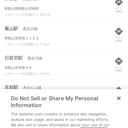
和歌山県和歌山市神前
ルート
を見る
このページの店舗から 503 m
竈山駅
貴志川線
和歌山市和田１１９３
ルート
を見る
このページの店舗から 1.1 km
日前宮駅
貴志川線
和歌山市有家８８
ルート
を見る
このページの店舗から 1.1 km
宮前駅
きのくに線
Do Not Sell or Share My Personal
和歌山市中島
ルート
を見る
このページの店舗から 1.2 km
Information
The website uses cookies to enhance site navigation,
田中口駅
貴志川線
analyze site usage, and assist in our marketing efforts.
We also sell or share information about your use of our
和歌山市美園町５-９３
ルート