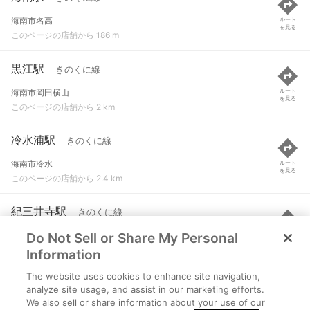
海南市名高
ルート
を見る
このページの店舗から 186 m
黒江駅
きのくに線
海南市岡田横山
ルート
を見る
このページの店舗から 2 km
冷水浦駅
きのくに線
海南市冷水
ルート
を見る
このページの店舗から 2.4 km
紀三井寺駅
きのくに線
Do Not Sell or Share My Personal
和歌山市三葛
ルート
を見る
このページの店舗から 4.6 km
Information
The website uses cookies to enhance site navigation,
交通センター前駅
貴志川線
analyze site usage, and assist in our marketing efforts.
We also sell or share information about your use of our
和歌山市西２２-１
ルート